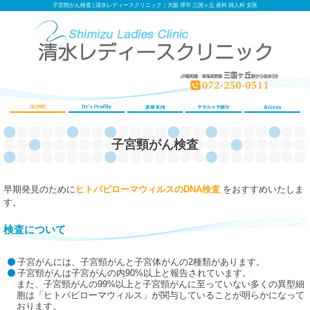
子宮頸がん検査 | 清水レディースクリニック｜大阪 堺市 三国ヶ丘 産科 婦人科 女医
子宮頸がん検査
早期発見のために
ヒトパピローマウィルスのDNA検査
をおすすめいたしま
す。
検査について
子宮がんには、子宮頸がんと子宮体がんの2種類があります。
子宮頸がんは子宮がんの内90%以上と報告されています。
また、子宮頸がんの99%以上と子宮頸がんに至っていない多くの異型細
胞は「ヒトパピローマウィルス」が関与していることが明らかになって
おります。